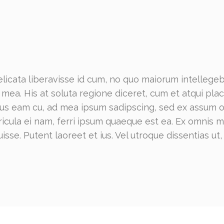
licata liberavisse id cum, no quo maiorum intellegeba
ex mea. His at soluta regione diceret, cum et atqui p
ribus eam cu, ad mea ipsum sadipscing, sed ex assum
ericula ei nam, ferri ipsum quaeque est ea. Ex omnis
isse. Putent laoreet et ius. Vel utroque dissentias ut