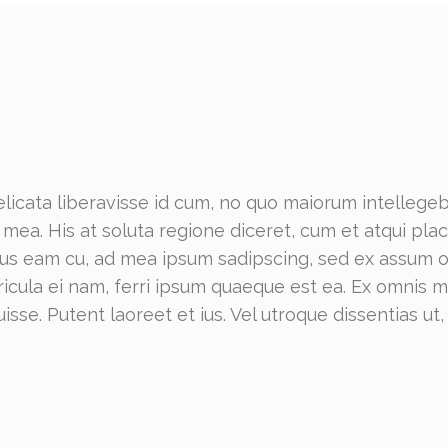
licata liberavisse id cum, no quo maiorum intellegeba
ex mea. His at soluta regione diceret, cum et atqui p
ribus eam cu, ad mea ipsum sadipscing, sed ex assum
ericula ei nam, ferri ipsum quaeque est ea. Ex omnis
isse. Putent laoreet et ius. Vel utroque dissentias ut