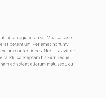
t, liber regione eu sit. Mea cu case
lacerat petentium. Per amet nonumy
 omnium contentiones. Nobis suavitate
 menandri conceptam his.Ferri reque
, nam ad soleat alterum maluisset, cu