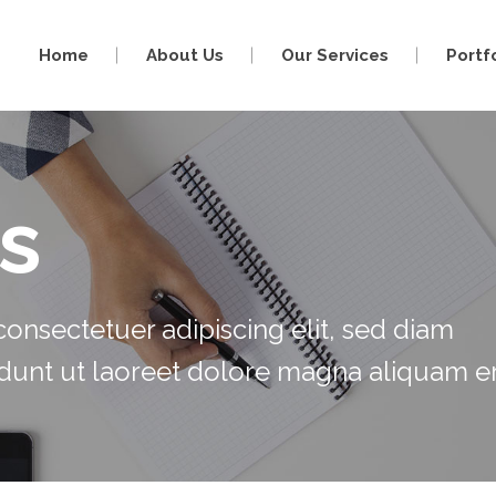
Home
About Us
Our Services
Portf
s
onsectetuer adipiscing elit, sed diam
unt ut laoreet dolore magna aliquam er