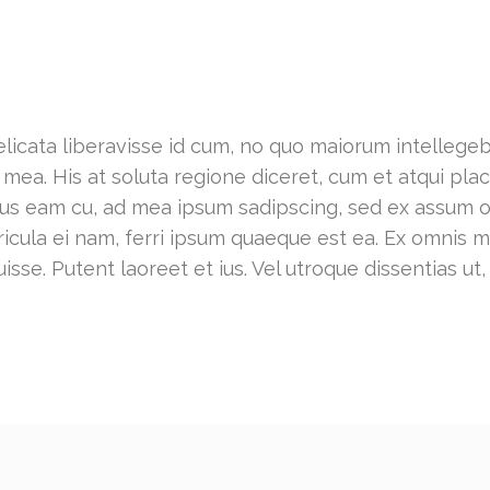
licata liberavisse id cum, no quo maiorum intellegeba
ex mea. His at soluta regione diceret, cum et atqui p
ribus eam cu, ad mea ipsum sadipscing, sed ex assum
ericula ei nam, ferri ipsum quaeque est ea. Ex omnis
isse. Putent laoreet et ius. Vel utroque dissentias ut