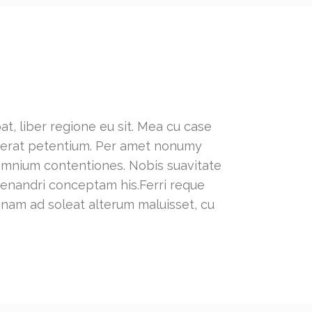
t, liber regione eu sit. Mea cu case
lacerat petentium. Per amet nonumy
 omnium contentiones. Nobis suavitate
 menandri conceptam his.Ferri reque
, nam ad soleat alterum maluisset, cu