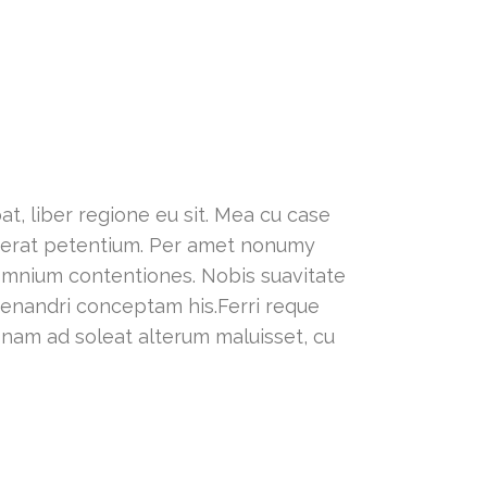
t, liber regione eu sit. Mea cu case
lacerat petentium. Per amet nonumy
 omnium contentiones. Nobis suavitate
 menandri conceptam his.Ferri reque
, nam ad soleat alterum maluisset, cu