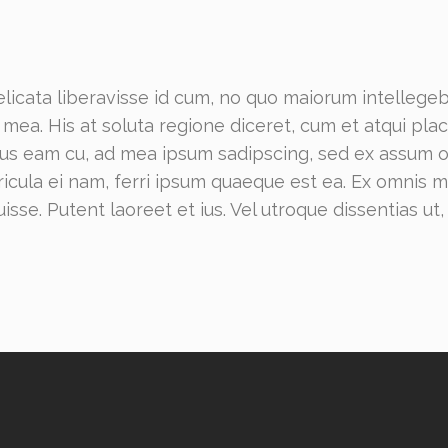
licata liberavisse id cum, no quo maiorum intellegeba
ex mea. His at soluta regione diceret, cum et atqui p
ribus eam cu, ad mea ipsum sadipscing, sed ex assum
ericula ei nam, ferri ipsum quaeque est ea. Ex omnis
isse. Putent laoreet et ius. Vel utroque dissentias ut