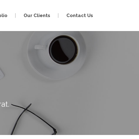
olio
Our Clients
Contact Us
at.