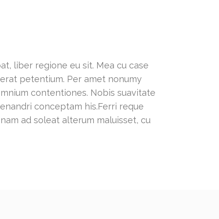
t, liber regione eu sit. Mea cu case
lacerat petentium. Per amet nonumy
 omnium contentiones. Nobis suavitate
 menandri conceptam his.Ferri reque
, nam ad soleat alterum maluisset, cu