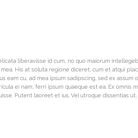
licata liberavisse id cum, no quo maiorum intellegeba
ex mea. His at soluta regione diceret, cum et atqui p
ribus eam cu, ad mea ipsum sadipscing, sed ex assum
ericula ei nam, ferri ipsum quaeque est ea. Ex omnis
isse. Putent laoreet et ius. Vel utroque dissentias ut