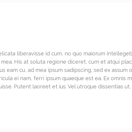
licata liberavisse id cum, no quo maiorum intellegeba
ex mea. His at soluta regione diceret, cum et atqui p
ribus eam cu, ad mea ipsum sadipscing, sed ex assum
ericula ei nam, ferri ipsum quaeque est ea. Ex omnis
isse. Putent laoreet et ius. Vel utroque dissentias ut