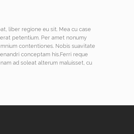
t, liber regione eu sit. Mea cu case
lacerat petentium. Per amet nonumy
 omnium contentiones. Nobis suavitate
 menandri conceptam his.Ferri reque
, nam ad soleat alterum maluisset, cu