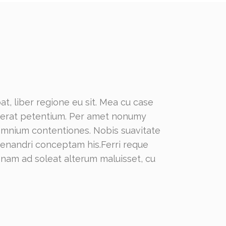
t, liber regione eu sit. Mea cu case
lacerat petentium. Per amet nonumy
 omnium contentiones. Nobis suavitate
 menandri conceptam his.Ferri reque
, nam ad soleat alterum maluisset, cu